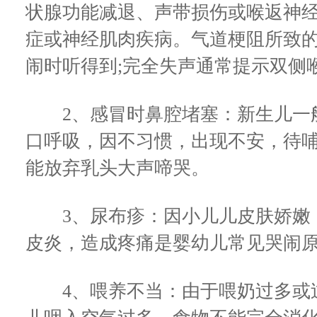
状腺功能减退、声带损伤或喉返神经
症或神经肌肉疾病。气道梗阻所致
闹时听得到;完全失声通常提示双侧
2、感冒时鼻腔堵塞：新生儿一般
口呼吸，因不习惯，出现不安，待
能放弃乳头大声啼哭。
3、尿布疹：因小儿儿皮肤娇嫩，
皮炎，造成疼痛是婴幼儿常见哭闹
4、喂养不当：由于喂奶过多或过