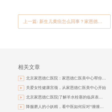
上一篇: 新生儿黄疸怎么回事？家恩德仁妇产新生儿黄疸“护理攻略”来了！
相关文章
北京家恩德仁医院：家恩德仁医美中心帮你粉碎热玛吉谣言!
关爱女性健康宫颈，从家恩德仁医美中心开始
北京家恩德仁医院|了解羊水栓塞的临床表现，关键时刻或许能救命
降服磨人的小妖精，看中医如何应对“缠缠绵绵”的盆腔炎