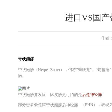
进口VS国
作者：
带状疱疹
带状疱疹（Herpes Zoster），俗称"缠腰龙"、"蛇盘
病。
带状疱疹并发症：比皮疹更可怕的是
后遗神经痛
部分患者会遗留
带状疱疹后神经痛
（PHN），表现