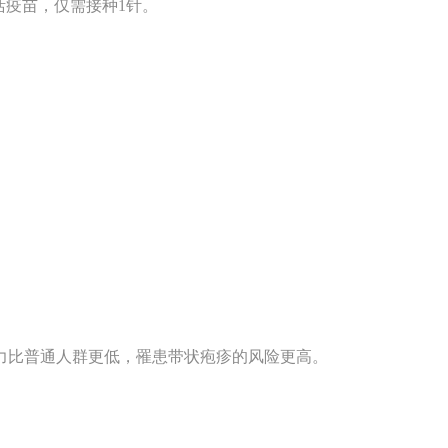
活疫苗，仅需接种1针。
力比普通人群更低，罹患带状疱疹的风险更高。