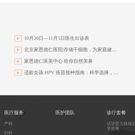
10月30日—11月5日医生出诊表
北京家恩德仁医院|存储干细胞，为家庭健康续航
家恩德仁医美中心 给你自然美鼻
适龄女孩 HPV 疫苗接种指南：科学选择，灵活替代，守护一生健康
医疗服务
医护团队
诊疗套餐
产科
试管婴儿移植
享套餐
妇科