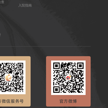
检查
入院指南
餐